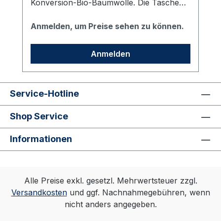
Konversion-Bio-Baumwolle. Die Taschen
in den Seitennähten verleihen dem Hoodie
ein cleanes Auftreten und sorgen für eine
Anmelden, um Preise sehen zu können.
optimale Passform. Bedruckt mit dem vhs
Logo auf der linken Brust.
Anmelden
Service-Hotline
Shop Service
Informationen
Alle Preise exkl. gesetzl. Mehrwertsteuer zzgl.
Versandkosten
und ggf. Nachnahmegebühren, wenn
nicht anders angegeben.