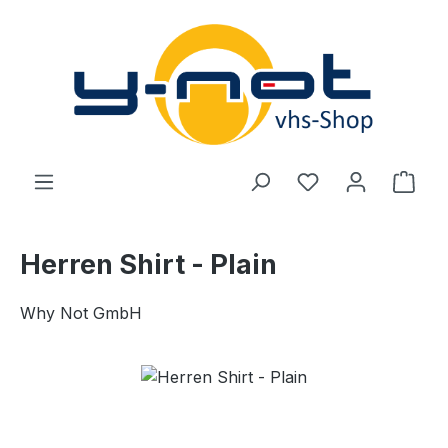
Zum Hauptinhalt springen
Du hast 0 Produ
Ware
Herren Shirt - Plain
Why Not GmbH
Bildergalerie überspringen