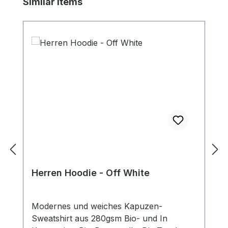
Produktgalerie überspringen
Similar Items
Herren Hoodie - Off White
Modernes und weiches Kapuzen-
Sweatshirt aus 280gsm Bio- und In