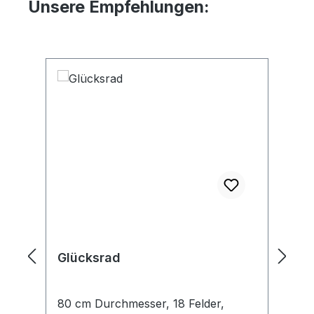
Unsere Empfehlungen:
Produktgalerie überspringen
Glücksrad
U
A
80 cm Durchmesser, 18 Felder,
Mi