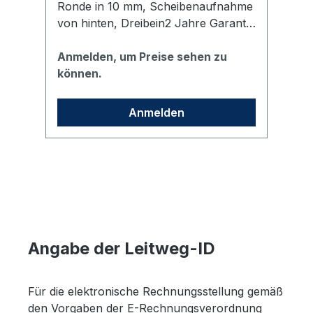
Ronde in 10 mm, Scheibenaufnahme
Up
von hinten, Dreibein2 Jahre Garantie
wi
auf Flapper und Stäbekratzfeste
Sc
Folie; Stopper/Flabber in
Anmelden, um Preise sehen zu
He
An
weißGewinn-Pfeil in schwarz der mit
können.
Il
k
Klett und Flauschband am
Ba
Zeigerende angebracht
de
Anmelden
wirdAbnehmbar und mit Klett zu
zu
montieren. Inkl. Transporttasche.
x 
Gestatltet in den Farben der vhs-
mi
Programmbereiche inkl. Logo.
un
Se
Bu
Angabe der Leitweg-ID
Für die elektronische Rechnungsstellung gemäß
den Vorgaben der E-Rechnungsverordnung