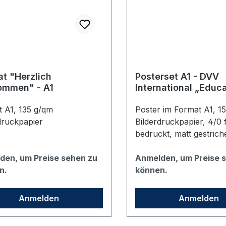
at "Herzlich
Posterset A1 - DVV
ommen" - A1
International „Educa
everyone. Worldwid
 A1, 135 g/qm
Lifelong.”
Poster im Format A1, 1
druckpapier
Bilderdruckpapier, 4/0 
bedruckt, matt gestrich
Set enthält fünf Poster
den, um Preise sehen zu
Motiv zum weltweiten
Anmelden, um Preise 
n.
Engagement des Deuts
können.
Volkshochschul-Verban
Produktionskosten wer
Anmelden
Anmelden
DVV International getra
angegebene Preis i. H.v