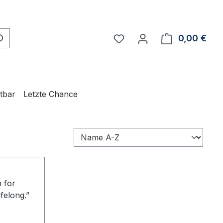
Du hast 0 Produkte auf 
0,00 €
Ware
ltbar
Letzte Chance