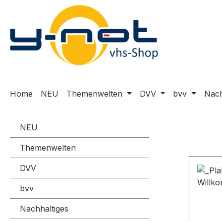
m Hauptinhalt springen
Zur Suche springen
Zur Hauptnavigation springen
Home
NEU
Themenwelten
DVV
bvv
Nach
NEU
Themenwelten
DVV
bvv
Nachhaltiges