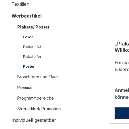
Textilien
Werbeartikel
Plakate/ Poster
Folien
_Plak
Plakate A3
Willk
Plakate A4
Format
Poster
Bilder
Broschüren und Flyer
Premium
Anmel
könne
Programmbereiche
Streuartikel/ Promotion
Individuell gestaltbar