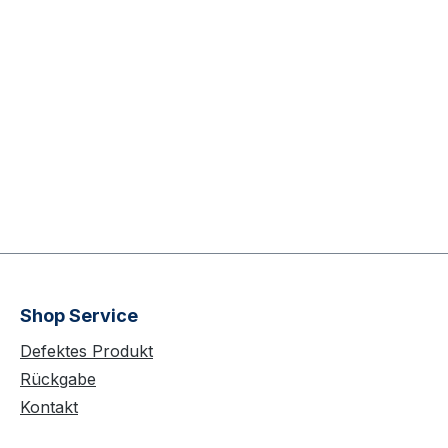
beinhaltet die Kosten fü
Handling, Verpackung 
Versand des Sets.
Shop Service
Defektes Produkt
Rückgabe
Kontakt