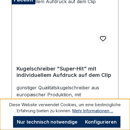
Kugelschreiber "Super-Hit" mit
individuellem Aufdruck auf dem Clip
günstiger Qualitätskugelschreiber aus
europäischer Produktion, mit
blauschreibender magic flow 1.0 mm Mine
Diese Website verwendet Cookies, um eine bestmögliche
die auswechselbar ist.Farbe: weiß polished
Erfahrung bieten zu können.
Mehr Informationen ...
mit dunkelblauem Clip. Mit buntem
Anmelden, um Preise sehen zu können.
Nur technisch notwendige
Konfigurieren
Digitaldruck im vhs Design auf dem Schaft
und Ihrem individuellen Aufdruck auf dem