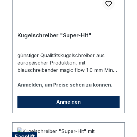
Kugelschreiber "Super-Hit"
günstiger Qualitätskugelschreiber aus
europäischer Produktion, mit
blauschreibender magic flow 1.0 mm Mine
die auswechselbar ist.Farbe: weiß polished
mit dunkelblauem Clip. Mit buntem
Anmelden, um Preise sehen zu können.
Digitaldruck im vhs Design auf dem Schaft.
Anmelden
Facelift