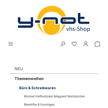
Zum Hauptinhalt springen
Du hast 0 Produ
Ware
NEU
Themenwelten
Büro & Schreibwaren
Blöcke/ Haftnotizen/ Mappen/ Notizbücher
Bleistifte & Sonstiges