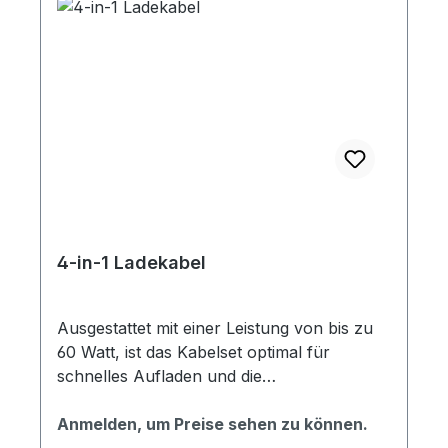
4-in-1 Ladekabel
Ausgestattet mit einer Leistung von bis zu
60 Watt, ist das Kabelset optimal für
schnelles Aufladen und die
Datenübertragung. Der Artikel ist aus
recyceltem ABS- und recyceltem TPE-
Anmelden, um Preise sehen zu können.