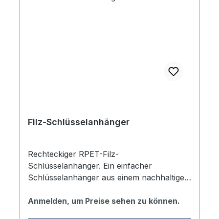
Filz-Schlüsselanhänger
Rechteckiger RPET-Filz-
Schlüsselanhänger. Ein einfacher
Schlüsselanhänger aus einem nachhaltigen
Material. Dieser Schlüsselanhänger ist aus
recyceltem PET-Kunststoff hergestellt.
Anmelden, um Preise sehen zu können.
Größe 14x3x0,3 cm. Aufdruck des vhs