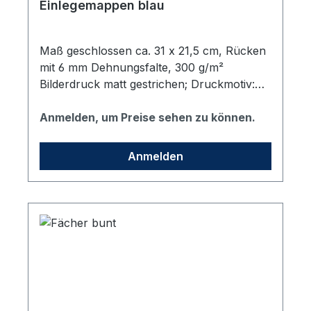
Einlegemappen blau
Maß geschlossen ca. 31 x 21,5 cm, Rücken
mit 6 mm Dehnungsfalte, 300 g/m²
Bilderdruck matt gestrichen; Druckmotiv:
vhs Standard-blau, Lieferung: fertig
gestanzt/gerillt und plano liegend
Anmelden, um Preise sehen zu können.
Anmelden