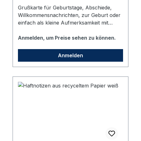
Grußkarte für Geburtstage, Abschiede,
Willkommensnachrichten, zur Geburt oder
einfach als kleine Aufmerksamkeit mit
netten Grußworten. 280g/m²
Chromokarton, Format: DIN-Lang (ca. 215
Anmelden, um Preise sehen zu können.
x 100 mm); Außenseite matt, Innenseite
beschreibbar. Mit dem neuen Motiv
Anmelden
"Wortwolke".