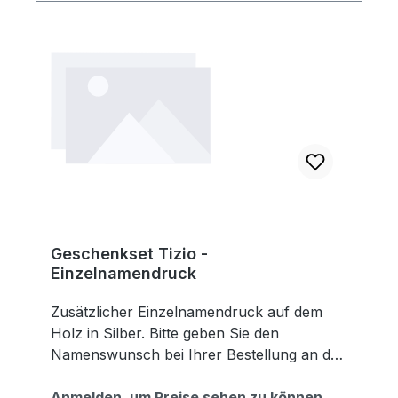
Geschenkset Tizio -
Einzelnamendruck
Zusätzlicher Einzelnamendruck auf dem
Holz in Silber. Bitte geben Sie den
Namenswunsch bei Ihrer Bestellung an der
Kasse unter "Weitere Optionen -
Kommentar" ein.
Anmelden, um Preise sehen zu können.