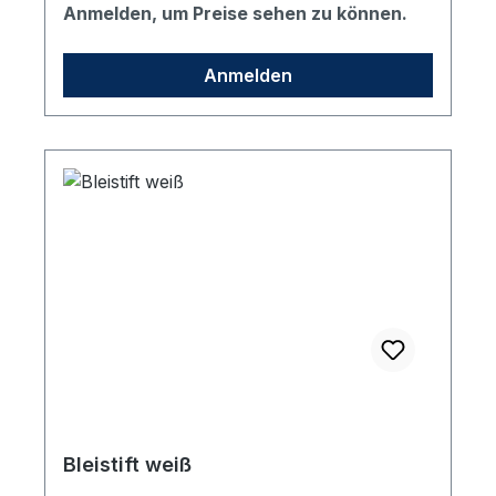
Metall-Hülse in silber, gespitzt, Mine HB.
Anmelden, um Preise sehen zu können.
Bedruckt mit dem vhs Logo in Dunkelblau.
Anmelden
Bleistift weiß