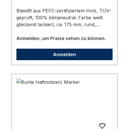
Bleistift aus PEFC-zertifiziertem Holz, TÜV-
geprüft, 100% klimaneutral. Farbe weiß
glänzend lackiert, ca. 175 mm, rund,
gespitzt, Mine HB. Bedruckt mit dem vhs
Logo in Dunkelblau.
Anmelden, um Preise sehen zu können.
Anmelden