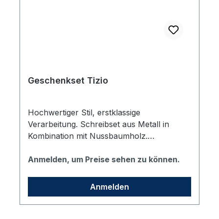
Geschenkset Tizio
Hochwertiger Stil, erstklassige
Verarbeitung. Schreibset aus Metall in
Kombination mit Nussbaumholz.
Drehkugelschreiber und Rollerball in Etui
(schwarz). Logoaufdruck vhs in Silber auf
Anmelden, um Preise sehen zu können.
dem Holz. Optional: Einzelnamendruck
Anmelden