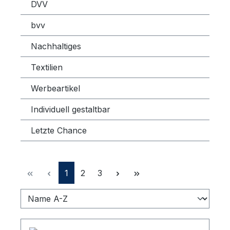
DVV
bvv
Nachhaltiges
Textilien
Werbeartikel
Individuell gestaltbar
Letzte Chance
Seite
Seite
Seite
1
2
3