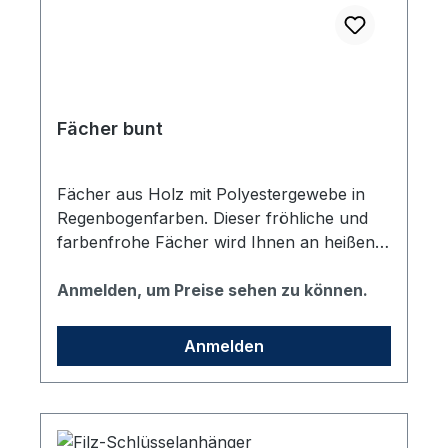
Fächer bunt
Fächer aus Holz mit Polyestergewebe in
Regenbogenfarben. Dieser fröhliche und
farbenfrohe Fächer wird Ihnen an heißen
Sommertagen angenehme Abkühlung
bringen. Da Holz ein natürliches Material
Anmelden, um Preise sehen zu können.
ist, können Farbton und Maße pro Artikel
variieren. Dies kann zu Abweichungen im
Anmelden
Ergebnis der Veredlung führen inkl.
einfarbigem Logoaufdruck.