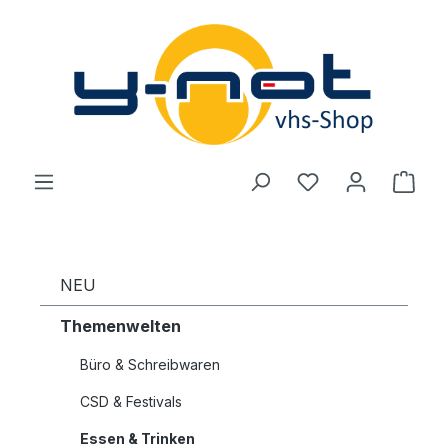
Zum Hauptinhalt springen
Du hast 0 Produ
Ware
NEU
Themenwelten
Büro & Schreibwaren
CSD & Festivals
Essen & Trinken