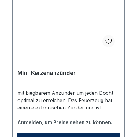
Mini-Kerzenanzünder
mit biegbarem Anzünder um jeden Docht
optimal zu erreichen. Das Feuerzeug hat
einen elektronischen Zünder und ist
nachfüllbar. Länge: 12 cm, Farbe: blau. Das
Feuerzeug ist mit dem weißen vhs Logo
Anmelden, um Preise sehen zu können.
bedruckt.