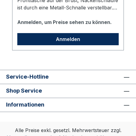
Fronttasche auf der Brust, Nackenschlaufe
ist durch eine Metall-Schnalle verstellbar.
Größe: 75 x 90 cm (Breite x Länge),
Material: 65% Polyester / 35% Baumwolle,
Anmelden, um Preise sehen zu können.
Grammatur: 240 g/m². Aufdruck des vhs
Logos auf der Brust.
Anmelden
Service-Hotline
Shop Service
Informationen
Alle Preise exkl. gesetzl. Mehrwertsteuer zzgl.