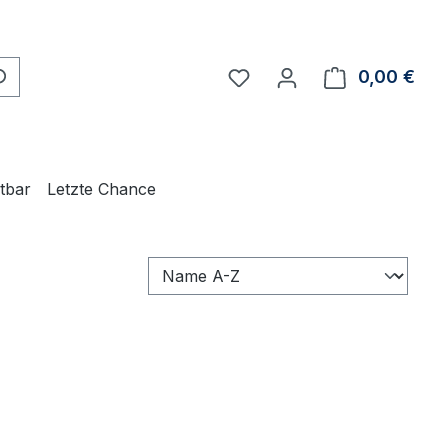
Du hast 0 Produkte auf 
0,00 €
Ware
ltbar
Letzte Chance