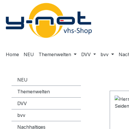
m Hauptinhalt springen
Zur Suche springen
Zur Hauptnavigation springen
Home
NEU
Themenwelten
DVV
bvv
Nach
NEU
Themenwelten
DVV
bvv
Nachhaltiges