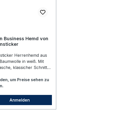
n Business Hemd von
nsticker
39
nsticker Herrenhemd aus
aumwolle in weiß. Mit
asche, klassicher Schnitt
r Fit), Bügelfrei,
ragen mit dem vhs Logo
den, um Preise sehen zu
kt, weitenverstellbare
n.
lknopfmanschette
eckte Kombimannschette),
Anmelden
eitenfalten für bessere
ungsfreiheit, Schwarze