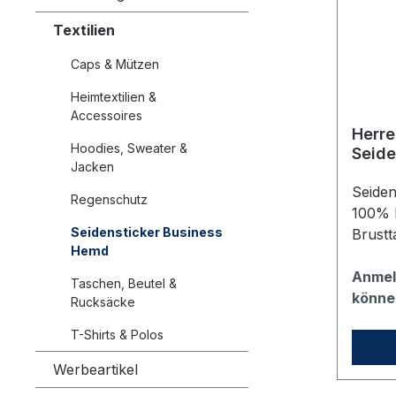
Textilien
Caps & Mützen
Heimtextilien &
Accessoires
Herre
Hoodies, Sweater &
Seide
Jacken
Größe:
Seide
Regenschutz
100% B
Seidensticker Business
Brustt
Hemd
(Regula
Kentk
Anmel
Taschen, Beutel &
bestic
könne
Rucksäcke
Doppe
T-Shirts & Polos
(abge
Zwei S
Werbeartikel
Beweg