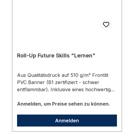
Roll-Up Future Skills "Lernen"
Aus Qualitätsdruck auf 510 g/m² Frontlit
PVC Banner (B1 zertifiziert - schwer
entflammbar). Inklusive eines hochwertigen
Aluständers mit zwei drehbaren
Standfüßen sowie einer gepolsterten
Anmelden, um Preise sehen zu können.
Transporttasche in schwarz. Format:
85x200 cm (Sichtmaß BxH)
Anmelden