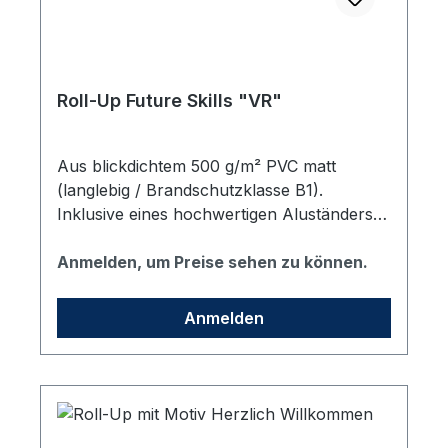
Roll-Up Future Skills "VR"
Aus blickdichtem 500 g/m² PVC matt
(langlebig / Brandschutzklasse B1).
Inklusive eines hochwertigen Aluständers
mit zwei drehbaren Standfüßen sowie einer
gepolsterten Transporttasche in schwarz.
Anmelden, um Preise sehen zu können.
Format: 85x200 cm (Sichtmaß BxH)
Anmelden