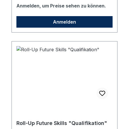
Standfüßen sowie einer gepolsterten
Anmelden, um Preise sehen zu können.
Transporttasche in schwarz. Format:
85x200 cm (Sichtmaß BxH)
Anmelden
Roll-Up Future Skills "Qualifikation"