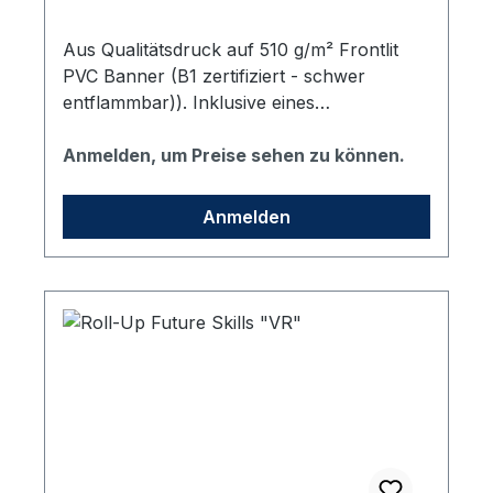
Aus Qualitätsdruck auf 510 g/m² Frontlit
PVC Banner (B1 zertifiziert - schwer
entflammbar)). Inklusive eines
hochwertigen Aluständers mit zwei
drehbaren Standfüßen sowie einer
Anmelden, um Preise sehen zu können.
gepolsterten Transporttasche in schwarz.
Format: 85x200 cm (Sichtmaß BxH)
Anmelden