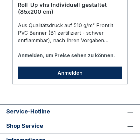
Roll-Up vhs Individuell gestaltet
(85x200 cm)
Aus Qualitätsdruck auf 510 g/m² Frontlit
PVC Banner (B1 zertifiziert - schwer
entflammbar), nach Ihren Vorgaben
bedruckt. Inklusive eines hochwertigen
Aluständers mit 2 drehbaren Standfüßen, in
Anmelden, um Preise sehen zu können.
schwarzer Transporttasche geliefert.
Format: 85x200 cm (Sichtmaß BxH) inkl.
Anmelden
Satzarbeiten und Grafik.
Service-Hotline
Shop Service