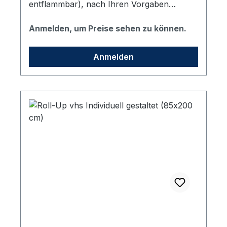
entflammbar), nach Ihren Vorgaben
bedruckt. Inklusive eines hochwertigen
Aluständers mit 2 drehbaren Standfüßen, in
Anmelden, um Preise sehen zu können.
schwarzer Transporttasche geliefert.
Format: 100x200 cm (Sichtmaß BxH) inkl.
Anmelden
Satzarbeiten und Grafik.