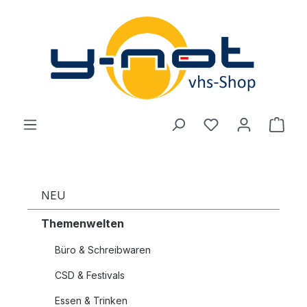
Zum Hauptinhalt springen
Du hast 0 Produ
Ware
NEU
Themenwelten
Büro & Schreibwaren
CSD & Festivals
Essen & Trinken