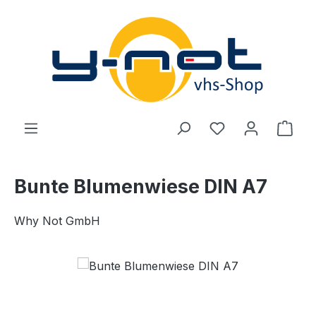
Zum Hauptinhalt springen
Du hast 0 Produ
Ware
Bunte Blumenwiese DIN A7
Why Not GmbH
Bildergalerie überspringen