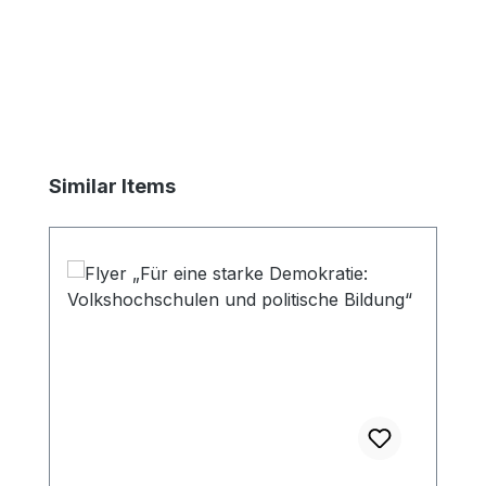
Produktgalerie überspringen
Similar Items