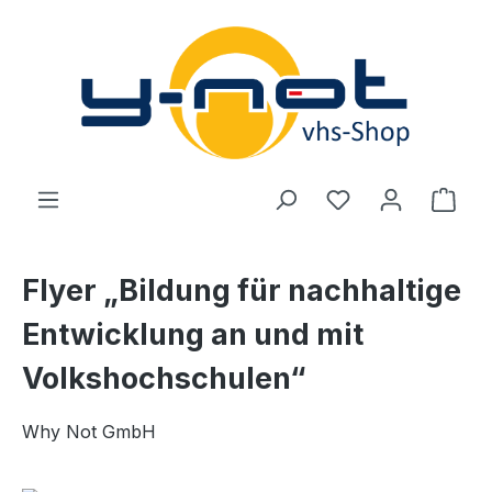
Zum Hauptinhalt springen
Du hast 0 Produ
Ware
Flyer „Bildung für nachhaltige
Entwicklung an und mit
Volkshochschulen“
Why Not GmbH