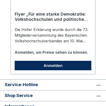
Flyer „Für eine starke Demokratie:
Volkshochschulen und politische
Bildung“
Die Hofer Erklärung wurde durch die 73.
Mitgliederversammlung des Bayerischen
Volkshochschulverbandes am 10. Mai
2019 in Hof verabschiedet. FSC zertifiziert
und klimaneutral gedruckt.
Anmelden, um Preise sehen zu können.
Verpackungseinheit 50 Stück. Der bvv
stellt die Broschüre kostenfrei zur
Anmelden
Verfügung. Kosten fallen für Verpackung,
Versand und Handling i.H.v. 6,50 €/ VE an.
Service-Hotline
Shop Service