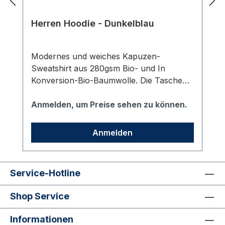
Herren Hoodie - Dunkelblau
Modernes und weiches Kapuzen-
Sweatshirt aus 280gsm Bio- und In
Konversion-Bio-Baumwolle. Die Taschen
in den Seitennähten verleihen dem Hoodie
ein cleanes Auftreten und sorgen für eine
Anmelden, um Preise sehen zu können.
optimale Passform. Bedruckt mit dem vhs
Logo auf der linken Brust.
Anmelden
Service-Hotline
Shop Service
Informationen