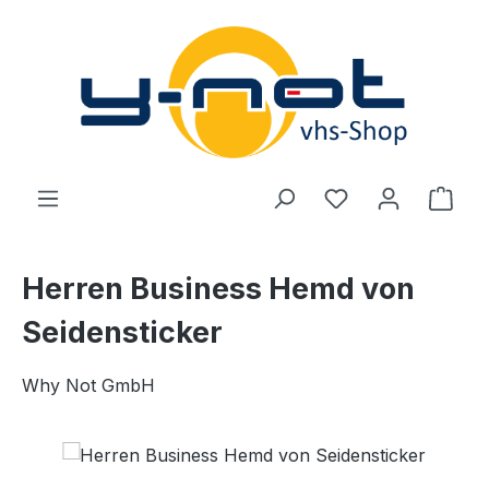
Zum Hauptinhalt springen
Du hast 0 Produ
Ware
Herren Business Hemd von
Seidensticker
Why Not GmbH
Bildergalerie überspringen