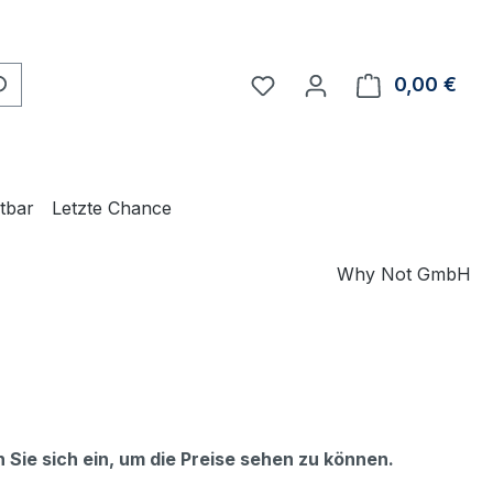
Du hast 0 Produkte auf 
0,00 €
Ware
ltbar
Letzte Chance
Why Not GmbH
n Sie sich ein, um die Preise sehen zu können.