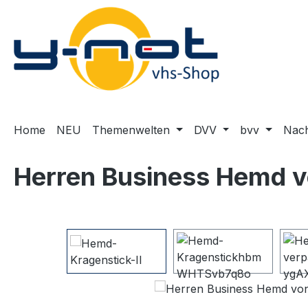
m Hauptinhalt springen
Zur Suche springen
Zur Hauptnavigation springen
Home
NEU
Themenwelten
DVV
bvv
Nach
Herren Business Hemd v
Bildergalerie überspringen