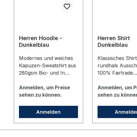
Herren Hoodie -
Herren Shirt
Dunkelblau
Dunkelblau
Modernes und weiches
Klassisches Shirt
Kapuzen-Sweatshirt aus
rundhals Ausschn
280gsm Bio- und In
100% Fairtrade
Konversion-Bio-
zertifizierter Bio-
Baumwolle. Die Taschen
Anmelden, um Preise
Baumwolle in
Anmelden, um P
in den Seitennähten
sehen zu können.
dunkelblau. Bedr
sehen zu könne
verleihen dem Hoodie
dem vhs Logo au
ein cleanes Auftreten
linken Brust.
Anmelden
Anmelde
und sorgen für eine
optimale Passform.
Bedruckt mit dem vhs