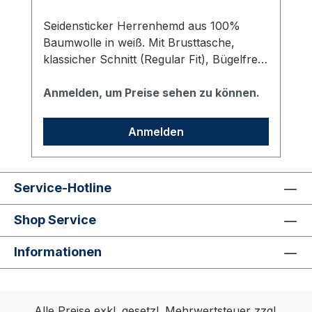
Seidensticker Herrenhemd aus 100%
Baumwolle in weiß. Mit Brusttasche,
klassicher Schnitt (Regular Fit), Bügelfrei,
Kentkragen mit dem vhs Logo bestickt,
weitenverstellbare
Anmelden, um Preise sehen zu können.
Doppelknopfmanschette (abgeeckte
Kombimannschette), Zwei Seitenfalten für
Anmelden
bessere Bewegungsfreiheit, Schwarze
Rose-Stick auf dem Dachschlitzbesatz.
Service-Hotline
Shop Service
Informationen
Alle Preise exkl. gesetzl. Mehrwertsteuer zzgl.