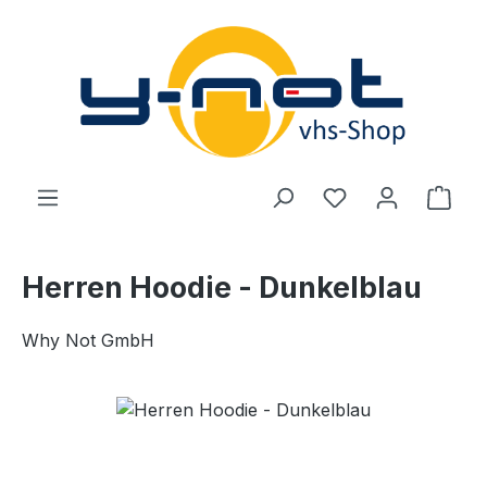
Zum Hauptinhalt springen
Du hast 0 Produ
Ware
Herren Hoodie - Dunkelblau
Why Not GmbH
Bildergalerie überspringen