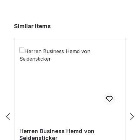
Produktgalerie überspringen
Similar Items
Herren Business Hemd von
Seidensticker