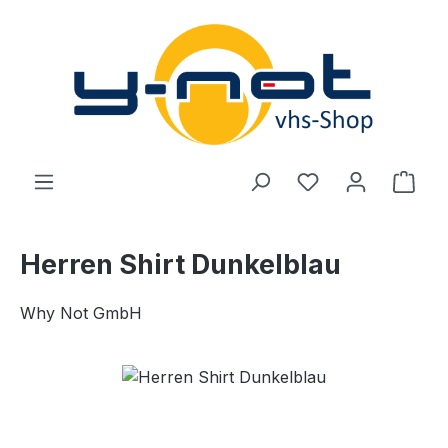
Zum Hauptinhalt springen
Du hast 0 Produ
Ware
Herren Shirt Dunkelblau
Why Not GmbH
Bildergalerie überspringen