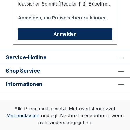
klassicher Schnitt (Regular Fit), Bügelfrei,
Kentkragen mit dem vhs Logo bestickt,
weitenverstellbare
Anmelden, um Preise sehen zu können.
Doppelknopfmanschette (abgeeckte
Kombimannschette), Zwei Seitenfalten für
Anmelden
bessere Bewegungsfreiheit, Schwarze
Rose-Stick auf dem Dachschlitzbesatz.
Service-Hotline
Shop Service
Informationen
Alle Preise exkl. gesetzl. Mehrwertsteuer zzgl.
Versandkosten
und ggf. Nachnahmegebühren, wenn
nicht anders angegeben.