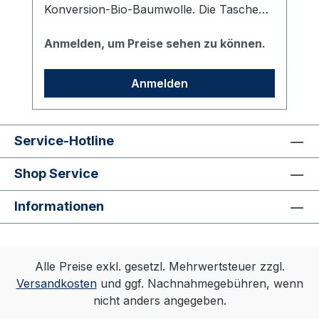
Konversion-Bio-Baumwolle. Die Taschen
in den Seitennähten verleihen dem Hoodie
ein cleanes Auftreten und sorgen für eine
Anmelden, um Preise sehen zu können.
optimale Passform. Bedruckt mit dem vhs
Logo auf der linken Brust.
Anmelden
Service-Hotline
Shop Service
Informationen
Alle Preise exkl. gesetzl. Mehrwertsteuer zzgl.
Versandkosten
und ggf. Nachnahmegebühren, wenn
nicht anders angegeben.