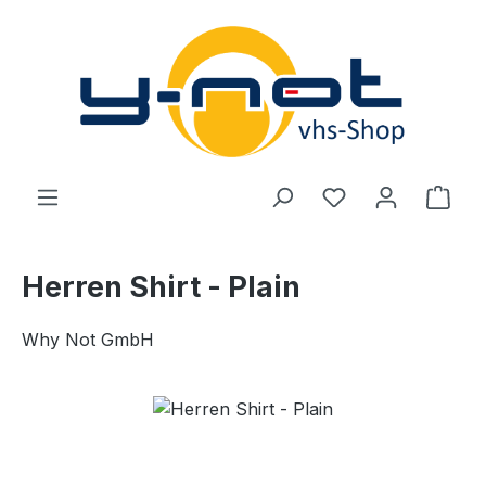
Zum Hauptinhalt springen
Du hast 0 Produ
Ware
Herren Shirt - Plain
Why Not GmbH
Bildergalerie überspringen