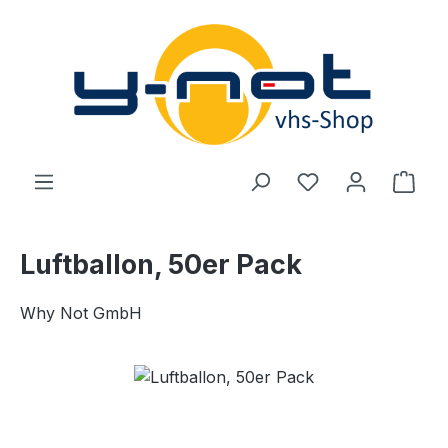
Zum Hauptinhalt springen
Du hast 0 Produ
Ware
Luftballon, 50er Pack
Why Not GmbH
Bildergalerie überspringen