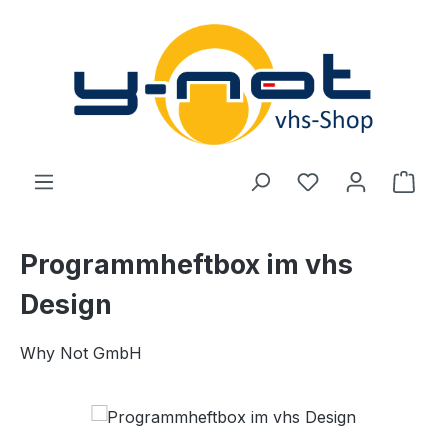
Zum Hauptinhalt springen
Du hast 0 Produ
Ware
Programmheftbox im vhs
Design
Why Not GmbH
Bildergalerie überspringen