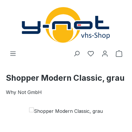
Zum Hauptinhalt springen
Du hast 0 Produ
Ware
Shopper Modern Classic, grau
Why Not GmbH
Bildergalerie überspringen