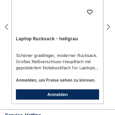
Laptop Rucksack - hellgrau
Schöner gradliniger, moderner Rucksack.
Großes Reißverschluss-Hauptfach mit
gepolstertem Notebookfach für Laptops
bis 15''. Der Rucksack ist aus rPET
Obermaterial hergestellt und hat wertige
Anmelden, um Preise sehen zu können.
Metall-Accessoires und einen gepolsterter
Boden. Der Rücken ist aufwändig
Anmelden
gepolstert und mit einem versteckten
Reißverschlussfach für wichtige Dinge wie
Schlüssel, Handy oder kleine Geldbörse.