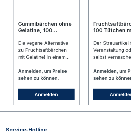
Gummibärchen ohne
Fruchtsaftbär
Gelatine, 100
100 Tütchen m
Tütchen
jeweils 7 Bär
Die vegane Alternative
Der Streuartikel 
zu Fruchtsaftbärchen
Veranstaltung o
mit Gelatine! In einem
selbst vernaschen! 
Flow-Pack sind ca. 7
Fruchtsaftbärch
Bärchen (10g) enthalten.
Anmelden, um Preise
haben einen
Anmelden, um P
Das glänzende blaue
sehen zu können.
Fruchtgehalt von 25
sehen zu könne
Flow-Pack ist im vhs
(aus
Design bedruckt und ca.
Fruchsaftkonzent
Anmelden
Anmelde
70 x 80 mm groß. Der
Außerdem sind
Preis gilt für 100 Flow-
natürliche Arom
Packs.
färbende
Pflanzenauszüg
enthalten. In ei
Service-Hotline