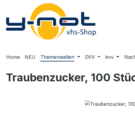
m Hauptinhalt springen
Zur Suche springen
Zur Hauptnavigation springen
Home
NEU
Themenwelten
DVV
bvv
Nach
Traubenzucker, 100 Stü
Bildergalerie überspringen