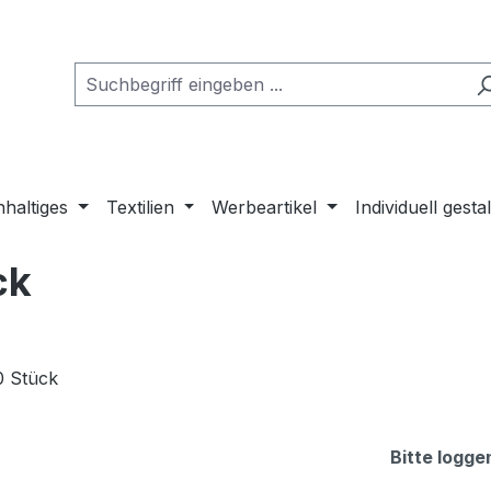
haltiges
Textilien
Werbeartikel
Individuell gesta
ck
Bitte logge