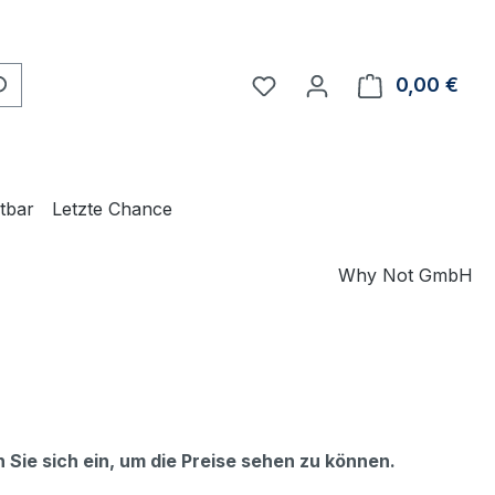
Du hast 0 Produkte auf 
0,00 €
Ware
ltbar
Letzte Chance
Why Not GmbH
n Sie sich ein, um die Preise sehen zu können.