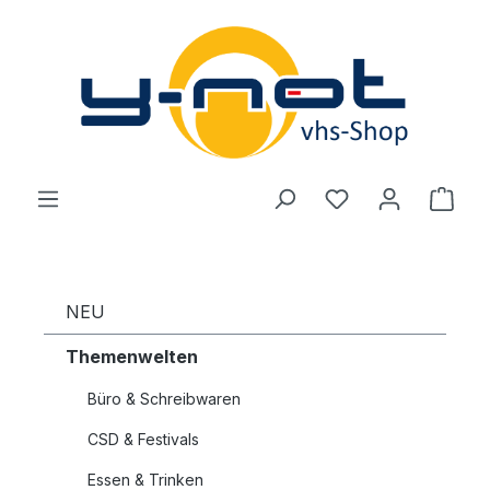
Zum Hauptinhalt springen
Du hast 0 Produ
Ware
NEU
Themenwelten
Büro & Schreibwaren
CSD & Festivals
Essen & Trinken